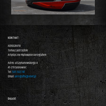
KONTAKT:
AEROGRAFIX
Tomasz Jastrzębski
Artystyczne Malowanie Aerografem
Adres: ul.Szymanowskiego 4
41-219 Sosnowiec
Tel:
505 502 747
Email:
aerografix@onet.pl
Dojazd: