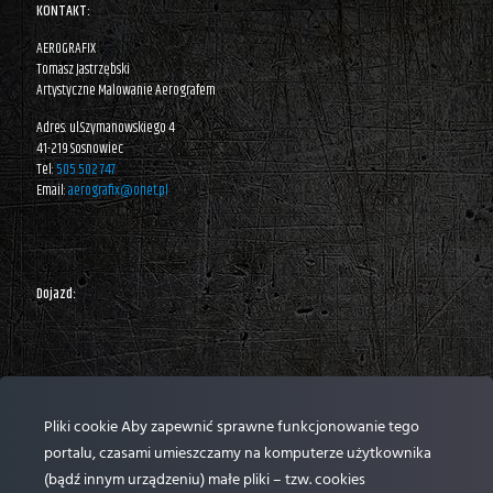
KONTAKT:
AEROGRAFIX
Tomasz Jastrzębski
Artystyczne Malowanie Aerografem
Adres: ul.Szymanowskiego 4
41-219 Sosnowiec
Tel:
505 502 747
Email:
aerografix@onet.pl
Dojazd:
Pliki cookie Aby zapewnić sprawne funkcjonowanie tego
portalu, czasami umieszczamy na komputerze użytkownika
(bądź innym urządzeniu) małe pliki – tzw. cookies