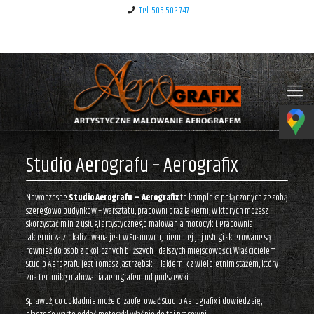
Tel: 505 502 747
Klauzula informacyjna – RODO
Studio Aerografu – Aerografix
Nowoczesne
Studio Aerografu – Aerografix
to kompleks połączonych ze sobą
szeregowo budynków – warsztatu, pracowni oraz lakierni, w których możesz
skorzystać m.in. z usługi artystycznego malowania motocykli. Pracownia
lakiernicza zlokalizowana jest w Sosnowcu, niemniej jej usługi skierowane są
również do osób z okolicznych bliższych i dalszych miejscowości. Właścicielem
Studio Aerografu jest Tomasz Jastrzębski – lakiernik z wieloletnim stażem, który
zna technikę malowania aerografem od podszewki.
Sprawdź, co dokładnie może Ci zaoferować Studio Aerografix i dowiedz się,