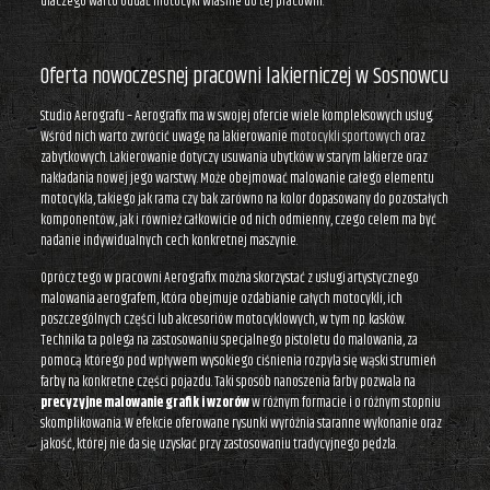
dlaczego warto oddać motocykl właśnie do tej pracowni.
Oferta nowoczesnej pracowni lakierniczej w Sosnowcu
Studio Aerografu – Aerografix ma w swojej ofercie wiele kompleksowych usług.
Wśród nich warto zwrócić uwagę na lakierowanie
motocykli sportowych
oraz
zabytkowych. Lakierowanie dotyczy usuwania ubytków w starym lakierze oraz
nakładania nowej jego warstwy. Może obejmować malowanie całego elementu
motocykla, takiego jak rama czy bak zarówno na kolor dopasowany do pozostałych
komponentów, jak i również całkowicie od nich odmienny, czego celem ma być
nadanie indywidualnych cech konkretnej maszynie.
Oprócz tego w pracowni Aerografix można skorzystać z usługi artystycznego
malowania aerografem, która obejmuje ozdabianie całych motocykli, ich
poszczególnych części lub akcesoriów motocyklowych, w tym np. kasków.
Technika ta polega na zastosowaniu specjalnego pistoletu do malowania, za
pomocą którego pod wpływem wysokiego ciśnienia rozpyla się wąski strumień
farby na konkretne części pojazdu. Taki sposób nanoszenia farby pozwala na
precyzyjne malowanie grafik i wzorów
w różnym formacie i o różnym stopniu
skomplikowania. W efekcie oferowane rysunki wyróżnia staranne wykonanie oraz
jakość, której nie da się uzyskać przy zastosowaniu tradycyjnego pędzla.