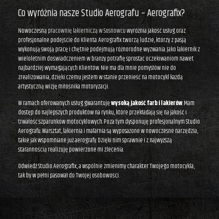
Co wyróżnia nasze Studio Aerografu – Aerografix?
Nowoczesną
pracownię lakierniczą w Sosnowcu
wyróżnia jakość usług oraz
profesjonalne podejście do Klienta. Aerografix tworzą ludzie, którzy z pasją
wykonują swoją pracę i chętnie podejmują różnorodne wyzwania. Jako lakiernik z
wieloletnim doświadczeniem w branży potrafię sprostać oczekiwaniom nawet
najbardziej wymagających Klientów. Nie ma dla mnie pomysłów nie do
zrealizowania, dzięki czemu jestem w stanie przenieść na motocykl każdą
artystyczną wizję miłośnika motoryzacji.
W ramach oferowanych usług gwarantuję
wysoką jakość farb i lakierów
. Mam
dostęp do najlepszych produktów na rynku, które przekładają się na jakość i
trwałość szparunków motocyklowych. Poza tym dysponuję profesjonalnym Studio
Aerografu. Warsztat, lakiernia i malarnia są wyposażone w nowoczesne narzędzia,
takie jak wspomniane już aerografy. Dzięki nim sprawnie i z najwyższą
starannością realizuję powierzone mi zlecenia.
Odwiedź Studio Aerografix, a wspólnie zmienimy charakter Twojego motocykla,
tak by w pełni pasował do Twojej osobowości.