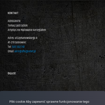
KONTAKT:
AEROGRAFIX
Tomasz Jastrzębski
Artystyczne Malowanie Aerografem
Adres: ul.Szymanowskiego 4
41-219 Sosnowiec
Tel:
505 502 747
Email:
aerografix@onet.pl
Dojazd:
Pliki cookie Aby zapewnić sprawne funkcjonowanie tego