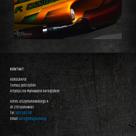
KONTAKT:
AEROGRAFIX
Tomasz Jastrzębski
Artystyczne Malowanie Aerografem
Adres: ul.Szymanowskiego 4
41-219 Sosnowiec
Tel:
505 502 747
Email:
aerografix@onet.pl