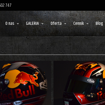
 502 747
O nas
GALERIA
Oferta
Cennik
Blog