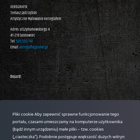
AEROGRAFIX
Tomasz Jastrzębski
Artystyczne Malowanie Aerografem
Adres: ul.Szymanowskiego 4
41-219 Sosnowiec
Tel:
505 502 747
Email:
aerografix@onet.pl
Dojazd:
Pliki cookie Aby zapewnić sprawne funkcjonowanie tego
portalu, czasami umieszczamy na komputerze użytkownika
(bądź innym urządzeniu) małe pliki – tzw. cookies
(„ciasteczka”). Podobnie postępuje większość dużych witryn