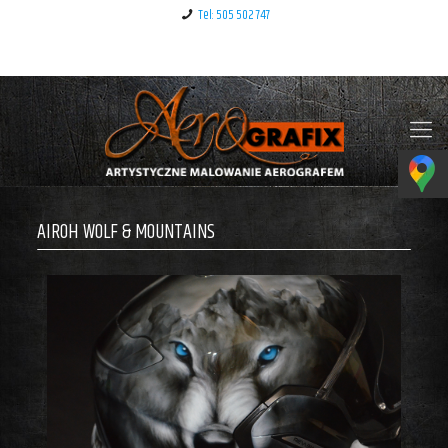
Tel: 505 502 747
Klauzula informacyjna – RODO
AIROH WOLF & MOUNTAINS