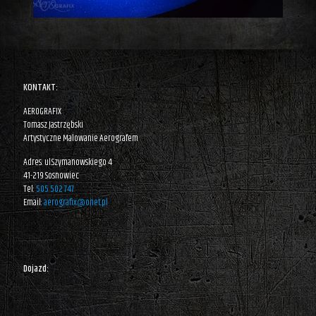
KONTAKT:
AEROGRAFIX
Tomasz Jastrzębski
Artystyczne Malowanie Aerografem
Adres: ul.Szymanowskiego 4
41-219 Sosnowiec
Tel:
505 502 747
Email:
aerografix@onet.pl
Dojazd: