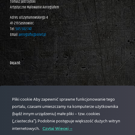
Tomasz Jastrzębski
Artystyczne Malowanie Aerografem
Adres: ul.Szymanowskiego 4
41-219 Sosnowiec
Tel:
505 502 747
Email:
aerografix@onet.pl
Dojazd:
Pliki cookie Aby zapewnić sprawne funkcjonowanie tego
portalu, czasami umieszczamy na komputerze użytkownika
(bądź innym urządzeniu) małe pliki – tzw. cookies
(„ciasteczka”). Podobnie postępuje większość dużych witryn
internetowych.
Czytaj Więcej