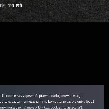
acja OpenTech
Pliki cookie Aby zapewnić sprawne funkcjonowanie tego
portalu, czasami umieszczamy na komputerze użytkownika (bądź
innym urządzeniu) małe pliki – tzw. cookies („ciasteczka”).