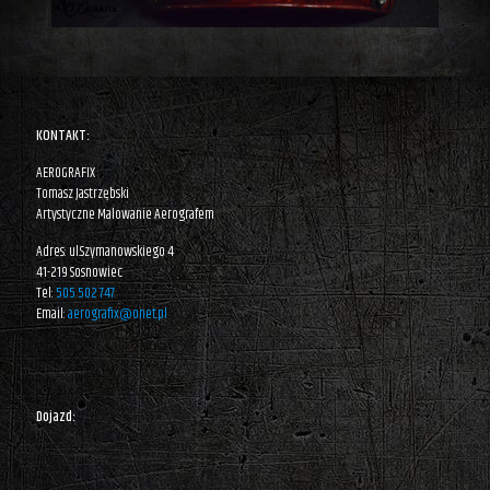
KONTAKT:
AEROGRAFIX
Tomasz Jastrzębski
Artystyczne Malowanie Aerografem
Adres: ul.Szymanowskiego 4
41-219 Sosnowiec
Tel:
505 502 747
Email:
aerografix@onet.pl
Dojazd: