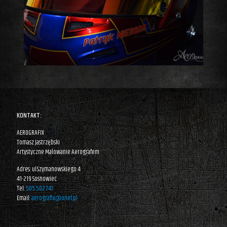
KONTAKT:
AEROGRAFIX
Tomasz Jastrzębski
Artystyczne Malowanie Aerografem
Adres: ul.Szymanowskiego 4
41-219 Sosnowiec
Tel:
505 502 747
Email:
aerografix@onet.pl