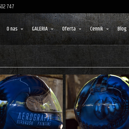
 502 747
O nas
GALERIA
Oferta
Cennik
Blog