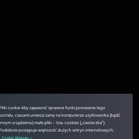
Pliki cookie Aby zapewnić sprawne funkcjonowanie tego
portalu, czasami umieszczamy na komputerze użytkownika (bądź
innym urządzeniu) małe pliki – tzw. cookies („ciasteczka”).
Podobnie postępuje większość dużych witryn internetowych.
Czytaj Więcej