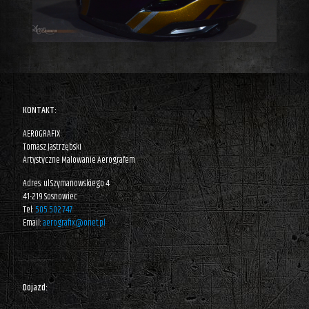
KONTAKT:
AEROGRAFIX
Tomasz Jastrzębski
Artystyczne Malowanie Aerografem
Adres: ul.Szymanowskiego 4
41-219 Sosnowiec
Tel:
505 502 747
Email:
aerografix@onet.pl
Dojazd: