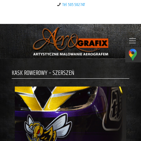
Tel: 505 502 747
Klauzula informacyjna – RODO
KASK ROWEROWY – SZERSZEŃ