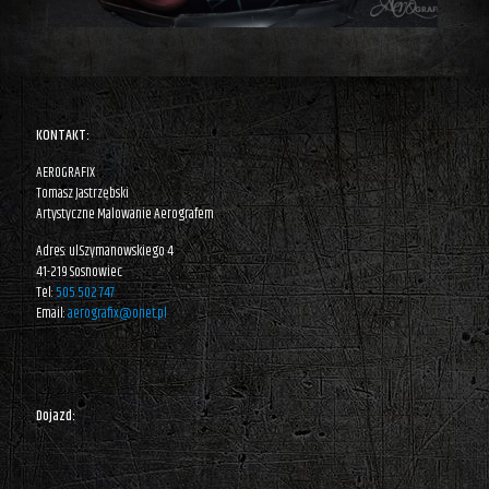
KONTAKT:
AEROGRAFIX
Tomasz Jastrzębski
Artystyczne Malowanie Aerografem
Adres: ul.Szymanowskiego 4
41-219 Sosnowiec
Tel:
505 502 747
Email:
aerografix@onet.pl
Dojazd: