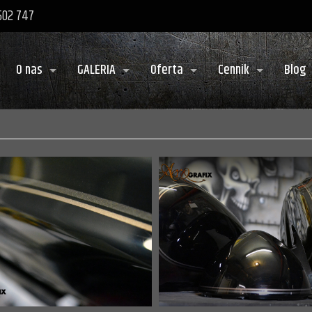
 502 747
O nas
GALERIA
Oferta
Cennik
Blog