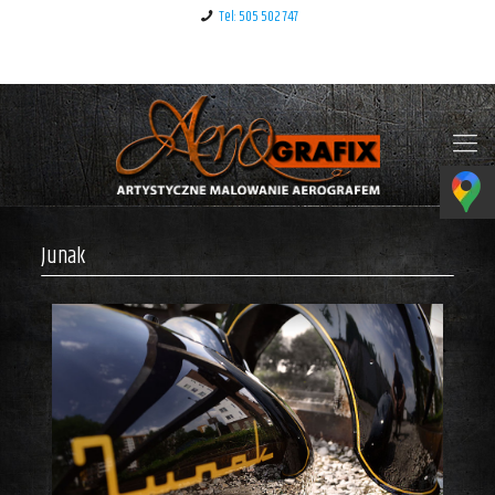
Tel: 505 502 747
Klauzula informacyjna – RODO
Junak