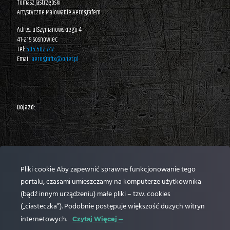
Tomasz Jastrzębski
Artystyczne Malowanie Aerografem
Adres: ul.Szymanowskiego 4
41-219 Sosnowiec
Tel:
505 502 747
Email:
aerografix@onet.pl
Dojazd:
Pliki cookie Aby zapewnić sprawne funkcjonowanie tego
portalu, czasami umieszczamy na komputerze użytkownika
(bądź innym urządzeniu) małe pliki – tzw. cookies
(„ciasteczka”). Podobnie postępuje większość dużych witryn
internetowych.
Czytaj Więcej