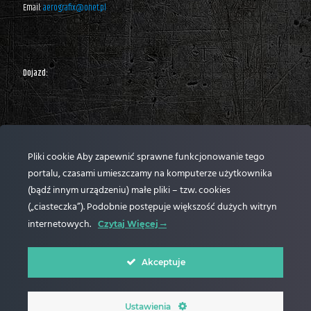
Email:
aerografix@onet.pl
Dojazd:
Pliki cookie Aby zapewnić sprawne funkcjonowanie tego
portalu, czasami umieszczamy na komputerze użytkownika
(bądź innym urządzeniu) małe pliki – tzw. cookies
(„ciasteczka”). Podobnie postępuje większość dużych witryn
internetowych.
Czytaj Więcej
Akceptuje
© Aerograf 2024 Wszelkie Prawa Zastrzeżone |
Polityka prywatności
| Realizacja
Ustawienia