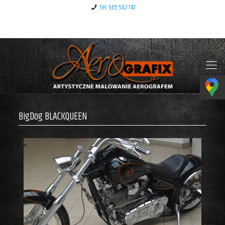
Tel: 505 502 747
Klauzula informacyjna – RODO
BigDog BLACKQUEEN