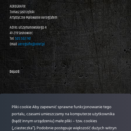
AEROGRAFIX
Tomasz Jastrzębski
Artystyczne Malowanie Aerografem
Adres: ul.Szymanowskiego 4
41-219 Sosnowiec
Tel:
505 502 747
Email:
aerografix@onet.pl
Dojazd:
Pliki cookie Aby zapewnić sprawne funkcjonowanie tego
portalu, czasami umieszczamy na komputerze użytkownika
(bądź innym urządzeniu) małe pliki – tzw. cookies
(„ciasteczka”). Podobnie postępuje większość dużych witryn