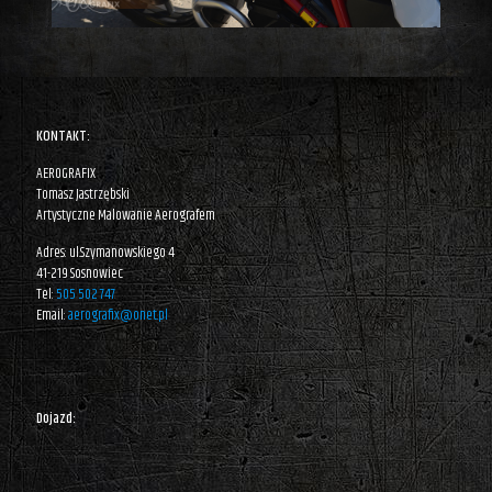
KONTAKT:
AEROGRAFIX
Tomasz Jastrzębski
Artystyczne Malowanie Aerografem
Adres: ul.Szymanowskiego 4
41-219 Sosnowiec
Tel:
505 502 747
Email:
aerografix@onet.pl
Dojazd: