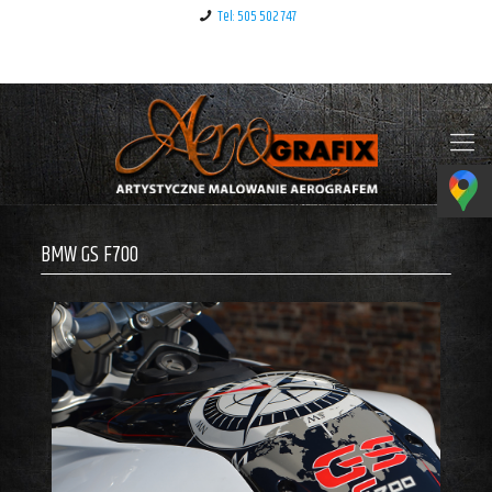
Tel: 505 502 747
Klauzula informacyjna – RODO
BMW GS F700