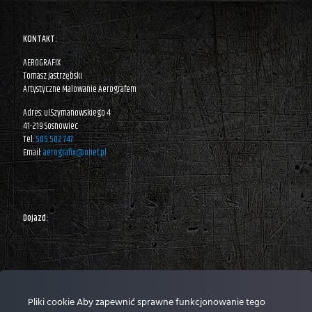
KONTAKT:
AEROGRAFIX
Tomasz Jastrzębski
Artystyczne Malowanie Aerografem
Adres: ul.Szymanowskiego 4
41-219 Sosnowiec
Tel:
505 502 747
Email:
aerografix@onet.pl
Dojazd:
Pliki cookie Aby zapewnić sprawne funkcjonowanie tego