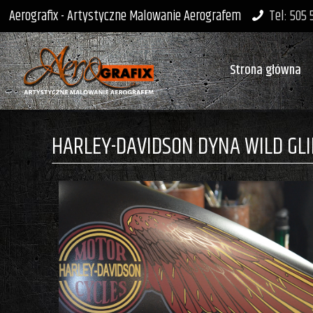
Aerografix - Artystyczne Malowanie Aerografem
Tel: 505
Strona główna
HARLEY-DAVIDSON DYNA WILD GL