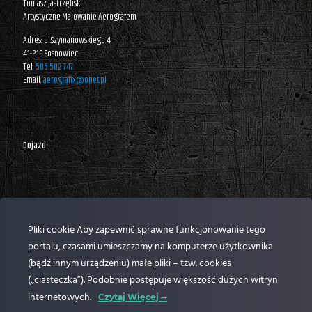
Tomasz Jastrzębski
Artystyczne Malowanie Aerografem
Adres: ul.Szymanowskiego 4
41-219 Sosnowiec
Tel:
505 502 747
Email:
aerografix@onet.pl
Dojazd:
Pliki cookie Aby zapewnić sprawne funkcjonowanie tego
portalu, czasami umieszczamy na komputerze użytkownika
(bądź innym urządzeniu) małe pliki – tzw. cookies
(„ciasteczka”). Podobnie postępuje większość dużych witryn
internetowych.
Czytaj Więcej