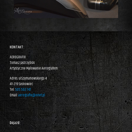
KONTAKT:
AEROGRAFIX
Tomasz Jastrzębski
Artystyczne Malowanie Aerografem
Adres: ul.Szymanowskiego 4
41-219 Sosnowiec
Tel:
505 502 747
Email:
aerografix@onet.pl
Dojazd: