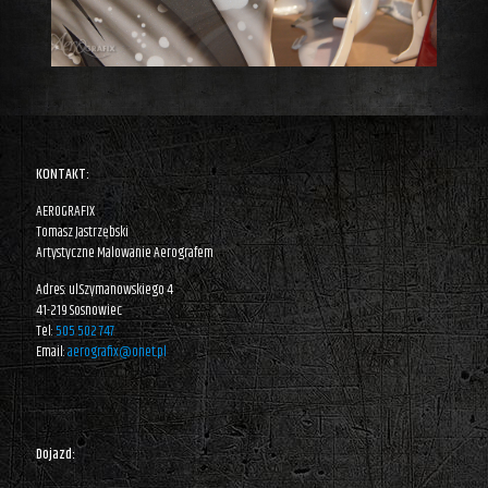
KONTAKT:
AEROGRAFIX
Tomasz Jastrzębski
Artystyczne Malowanie Aerografem
Adres: ul.Szymanowskiego 4
41-219 Sosnowiec
Tel:
505 502 747
Email:
aerografix@onet.pl
Dojazd: