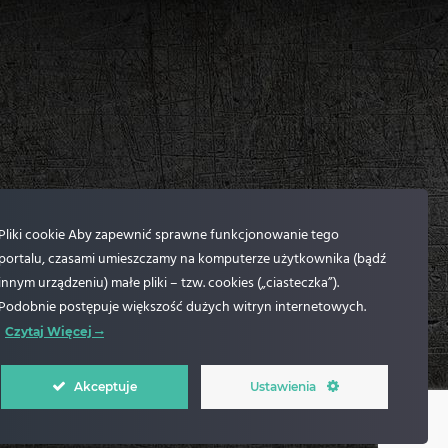
Pliki cookie Aby zapewnić sprawne funkcjonowanie tego
portalu, czasami umieszczamy na komputerze użytkownika (bądź
innym urządzeniu) małe pliki – tzw. cookies („ciasteczka”).
Podobnie postępuje większość dużych witryn internetowych.
Czytaj Więcej
Akceptuje
Ustawienia
acja OpenTech