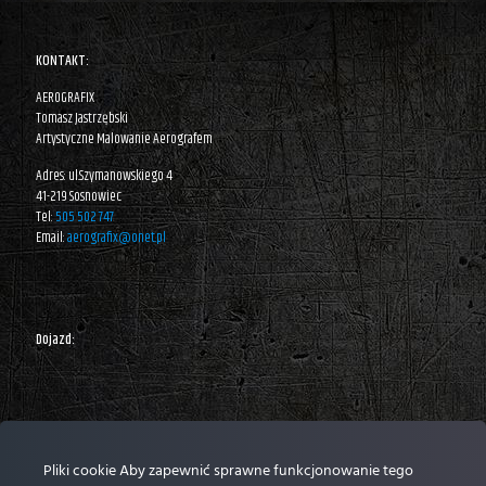
KONTAKT:
AEROGRAFIX
Tomasz Jastrzębski
Artystyczne Malowanie Aerografem
Adres: ul.Szymanowskiego 4
41-219 Sosnowiec
Tel:
505 502 747
Email:
aerografix@onet.pl
Dojazd:
Pliki cookie Aby zapewnić sprawne funkcjonowanie tego